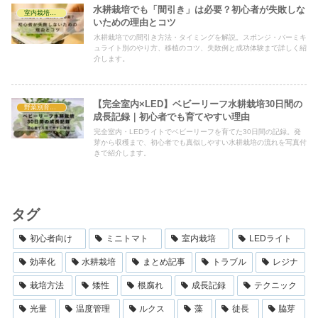
水耕栽培でも「間引き」は必要？初心者が失敗しな
室内栽培の基礎知識
いための理由とコツ
水耕栽培での間引き方法・タイミングを解説。スポンジ・バーミキ
ュライト別のやり方、移植のコツ、失敗例と成功体験まで詳しく紹
介します。
【完全室内×LED】ベビーリーフ水耕栽培30日間の
野菜別育て方
成長記録｜初心者でも育てやすい理由
完全室内・LEDライトでベビーリーフを育てた30日間の記録。発
芽から収穫まで、初心者でも真似しやすい水耕栽培の流れを写真付
きで紹介します。
タグ
初心者向け
ミニトマト
室内栽培
LEDライト
効率化
水耕栽培
まとめ記事
トラブル
レジナ
栽培方法
矮性
根腐れ
成長記録
テクニック
光量
温度管理
ルクス
藻
徒長
脇芽