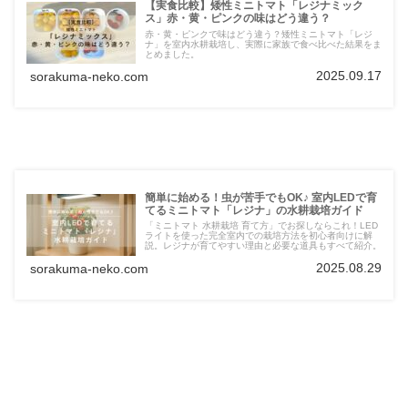
【実食比較】矮性ミニトマト「レジナミック
ス」赤・黄・ピンクの味はどう違う？
赤・黄・ピンクで味はどう違う？矮性ミニトマト「レジ
ナ」を室内水耕栽培し、実際に家族で食べ比べた結果をま
とめました。
2025.09.17
sorakuma-neko.com
簡単に始める！虫が苦手でもOK♪ 室内LEDで育
てるミニトマト「レジナ」の水耕栽培ガイド
「ミニトマト 水耕栽培 育て方」でお探しならこれ！LED
ライトを使った完全室内での栽培方法を初心者向けに解
説。レジナが育てやすい理由と必要な道具もすべて紹介。
2025.08.29
sorakuma-neko.com