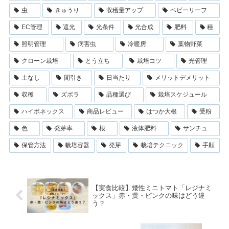
虫
きゅうり
収穫量アップ
ベビーリーフ
EC管理
遮光
光条件
光合成
肥料
種
照明管理
病害虫
冷暖房
葉物野菜
クローン栽培
とう立ち
栽培コツ
光管理
土なし
間引き
日当たり
メリットデメリット
収穫
ズボラ
品種選び
栽培スケジュール
ハイポネックス
商品レビュー
はつか大根
受粉
色
発芽率
根
液体肥料
サンチュ
保管方法
栽培容器
発芽
栽培テクニック
手順
【実食比較】矮性ミニトマト「レジナミ
ックス」赤・黄・ピンクの味はどう違
う？