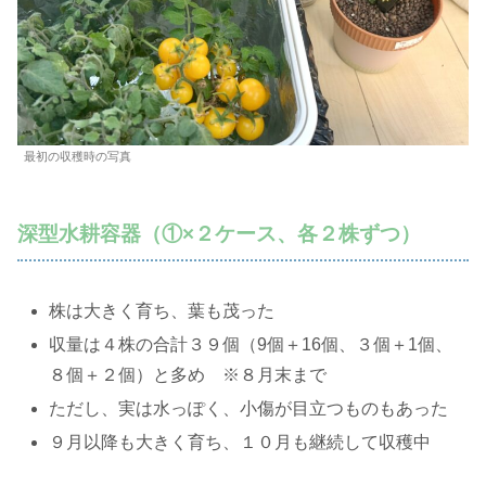
最初の収穫時の写真
深型水耕容器（①×２ケース、各２株ずつ）
株は大きく育ち、葉も茂った
収量は４株の合計３９個（9個＋16個、３個＋1個、
８個＋２個）と多め ※８月末まで
ただし、実は水っぽく、小傷が目立つものもあった
９月以降も大きく育ち、１０月も継続して収穫中