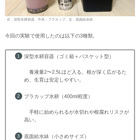
右：深型水耕容器、中央：プラカップ、左：底面給水鉢
今回の実験で使用したのは以下の3種類。
深型水耕容器（ゴミ箱＋バスケット型）
養液量2〜2.5Lほど入る。根が深く広がるた
め、生育は安定しやすい。
プラカップ水耕（400ml程度）
手軽に始められるが水切れや根腐れリスクが
高い。
底面給水鉢（小さめサイズ）