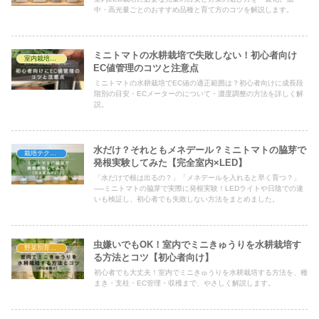
中・高光量ごとのおすすめ品種と育て方のコツを解説します。
ミニトマトの水耕栽培で失敗しない！初心者向け
室内栽培の基礎知識
EC値管理のコツと注意点
ミニトマトの水耕栽培でEC値の適正範囲は？初心者向けに成長段
階別の目安・ECメーターのについて・濃度調整の方法を詳しく解
説。
水だけ？それともメネデール？ミニトマトの脇芽で
栽培テクニック・効率化
発根実験してみた【完全室内×LED】
「水だけで根は出るの？」「メネデールを入れると早く育つ？」
──ミニトマトの脇芽で実際に発根実験！LEDライトや日陰での違
いも検証し、初心者でも失敗しない方法をまとめました。
虫嫌いでもOK！室内でミニきゅうりを水耕栽培す
野菜別育て方
る方法とコツ【初心者向け】
初心者でも大丈夫！室内でミニきゅうりを水耕栽培する方法を、種
まき・支柱・EC管理・収穫まで、やさしく解説します。