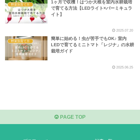
1ヶ月で収穫！はつか大根を室内水耕栽培
野菜別育て方
で育てる方法【LEDライト×バーミキュラ
イト】
2025.07.20
簡単に始める！虫が苦手でもOK♪ 室内
野菜別育て方
LEDで育てるミニトマト「レジナ」の水耕
栽培ガイド
2025.06.25
PAGE TOP