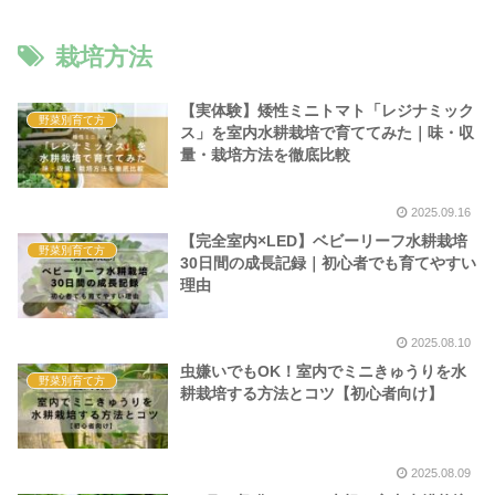
栽培方法
【実体験】矮性ミニトマト「レジナミック
野菜別育て方
ス」を室内水耕栽培で育ててみた｜味・収
量・栽培方法を徹底比較
2025.09.16
【完全室内×LED】ベビーリーフ水耕栽培
野菜別育て方
30日間の成長記録｜初心者でも育てやすい
理由
2025.08.10
虫嫌いでもOK！室内でミニきゅうりを水
野菜別育て方
耕栽培する方法とコツ【初心者向け】
2025.08.09