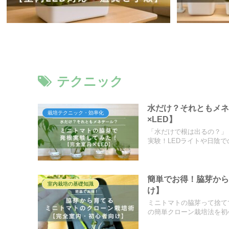
テクニック
水だけ？それともメ
栽培テクニック・効率化
×LED】
「水だけで根は出るの？」
実験！LEDライトや日陰
簡単でお得！脇芽か
室内栽培の基礎知識
け】
ミニトマトの脇芽って捨て
の簡単クローン栽培法を初