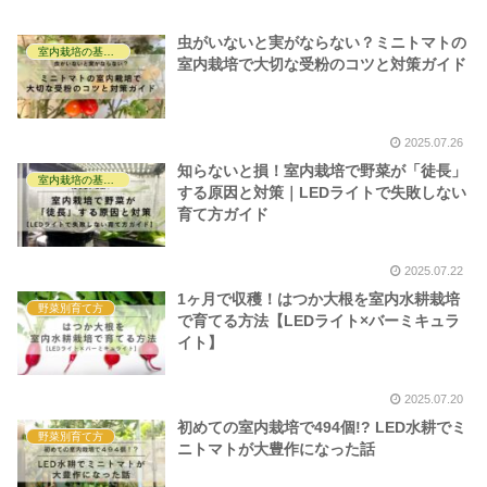
虫がいないと実がならない？ミニトマトの
室内栽培の基礎知識
室内栽培で大切な受粉のコツと対策ガイド
2025.07.26
知らないと損！室内栽培で野菜が「徒長」
室内栽培の基礎知識
する原因と対策｜LEDライトで失敗しない
育て方ガイド
2025.07.22
1ヶ月で収穫！はつか大根を室内水耕栽培
野菜別育て方
で育てる方法【LEDライト×バーミキュラ
イト】
2025.07.20
初めての室内栽培で494個!? LED水耕でミ
野菜別育て方
ニトマトが大豊作になった話